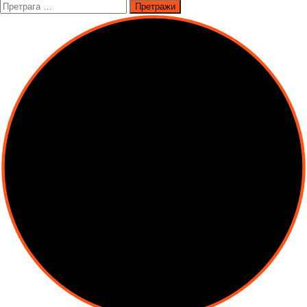
Претрага
за: