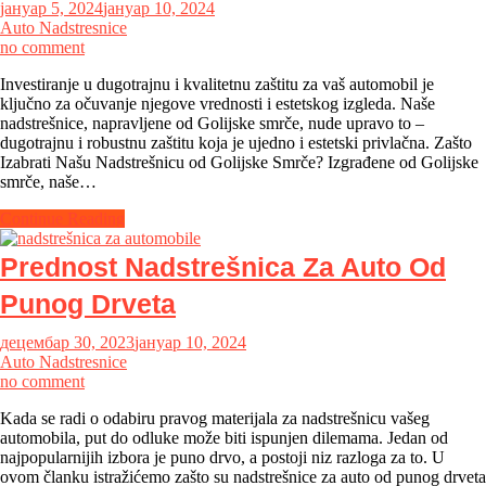
јануар 5, 2024
јануар 10, 2024
Auto Nadstresnice
on
no comment
Nadstrešnice
Investiranje u dugotrajnu i kvalitetnu zaštitu za vaš automobil je
za
ključno za očuvanje njegove vrednosti i estetskog izgleda. Naše
Jedan
nadstrešnice, napravljene od Golijske smrče, nude upravo to –
Auto
dugotrajnu i robustnu zaštitu koja je ujedno i estetski privlačna. Zašto
Izabrati Našu Nadstrešnicu od Golijske Smrče? Izgrađene od Golijske
smrče, naše…
Continue Reading
Prednost Nadstrešnica Za Auto Od
Punog Drveta
децембар 30, 2023
јануар 10, 2024
Auto Nadstresnice
on
no comment
Prednost
Kada se radi o odabiru pravog materijala za nadstrešnicu vašeg
Nadstrešnica
automobila, put do odluke može biti ispunjen dilemama. Jedan od
Za
najpopularnijih izbora je puno drvo, a postoji niz razloga za to. U
Auto
ovom članku istražićemo zašto su nadstrešnice za auto od punog drveta
Od