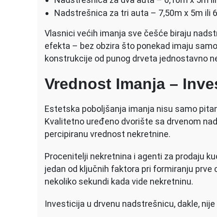
Nadstrešnica za tri auta – 7,50m x 5m ili
Vlasnici većih imanja sve češće biraju nadst
efekta – bez obzira što ponekad imaju samo 
konstrukcije od punog drveta jednostavno n
Vrednost Imanja – Inves
Estetska poboljšanja imanja nisu samo pitanj
Kvalitetno uređeno dvorište sa drvenom n
percipiranu vrednost nekretnine.
Procenitelji nekretnina i agenti za prodaju k
jedan od ključnih faktora pri formiranju prve
nekoliko sekundi kada vide nekretninu.
Investicija u drvenu nadstrešnicu, dakle, nije