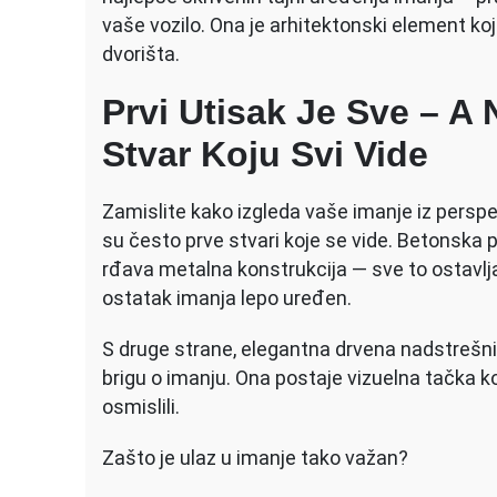
A
vaše vozilo. Ona je arhitektonski element ko
M
dvorišta.
D
U
Prvi Utisak Je Sve – A
Iz
C
Stvar Koju Svi Vide
I
Zamislite kako izgleda vaše imanje iz perspekt
su često prve stvari koje se vide. Betonska po
rđava metalna konstrukcija — sve to ostavlja 
ostatak imanja lepo uređen.
S druge strane, elegantna drvena nadstrešni
brigu o imanju. Ona postaje vizuelna tačka ko
osmislili.
Zašto je ulaz u imanje tako važan?