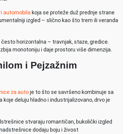
tri automobila
koja se proteže duž prednje strane
umentalniji izgled – slično kao što trem ili veranda
često horizontalna – travnjak, staze, gredice.
zbija monotoniju i daje prostoru više dimenzija.
ilom i Pejzažnim
nice za auto
je to što se savršeno kombinuje sa
 koje deluju hladno i industrijalizovano, drvo je
trešnice stvaraju romantičan, bukolički izgled
adstrešnice dodaju boju i živost