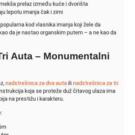
o mekša prelaz između kuće i dvorišta
ju lepotu imanja čak i zimi
 popularna kod vlasnika imanja koji žele da
je kao da je nastao organskim putem – a ne kao da
Tri Auta – Monumentalni
az,
nadstrešnica za dva auta
ili
nadstrešnica za tri
onstrukcija koja se proteže duž čitavog ulaza ima
ja na prestižu i karakteru.
:
 6m
i 6m