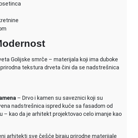
posetinca
kretnine
dom
 Modernost
eta Golijske smrče – materijala koji ima duboke
a, prirodna tekstura drveta čini da se nadstrešnica
 kamena
– Drvo i kamen su saveznici koji su
Drvena nadstrešnica ispred kuće sa fasadom od
 tu – kao da je arhitekt projektovao celo imanje kao
i arhitekti sve češće biraju prirodne materijale