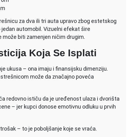
 6m
rešnicu za dva ili tri auta upravo zbog estetskog
jedan automobil. Vizuelni efekat šire
e može biti zamenjen ničim drugim.
ticija Koja Se Isplati
e ukusa – ona imaju i finansijsku dimenziju.
adstrešnicom može da značajno poveća
uća redovno ističu da je uređenost ulaza i dvorišta
 cene – jer kupci donose emotivnu odluku u prvih
 trošak – to je poboljšanje koje se vraća.