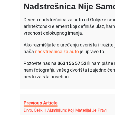
Nadstrešnica Nije Sam
Drvena nadstrešnica za auto od Golijske smrč
arhitektonski element koji definiše ulaz, harmo
vrednost celokupnog imanja.
Ako razmišljate o uređenju dvorišta i tražite 
naša
nadstrešnica za auto
je upravo to.
Pozovite nas na
063 156 57 52
ili nam pišite
nam fotografiju vašeg dvorišta i zajedno ćem
nešto zaista posebno.
Previous Article
Drvo, Čelik ili Aluminijum: Koji Materijal Je Pravi