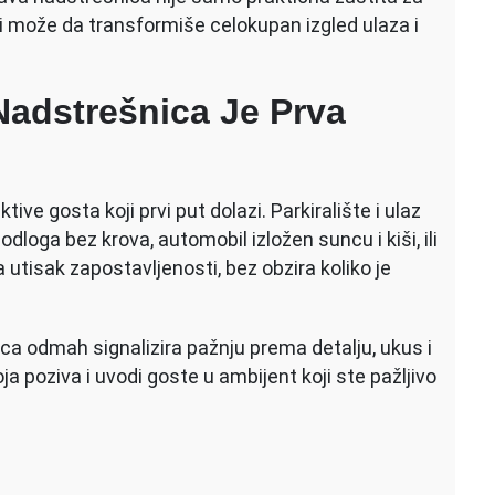
uto
ji može da transformiše celokupan izgled ulaza i
ože
a
lepša
 Nadstrešnica Je Prva
gled
elog
manja
ive gosta koji prvi put dolazi. Parkiralište i ulaz
dloga bez krova, automobil izložen suncu i kiši, ili
utisak zapostavljenosti, bez obzira koliko je
ca odmah signalizira pažnju prema detalju, ukus i
ja poziva i uvodi goste u ambijent koji ste pažljivo