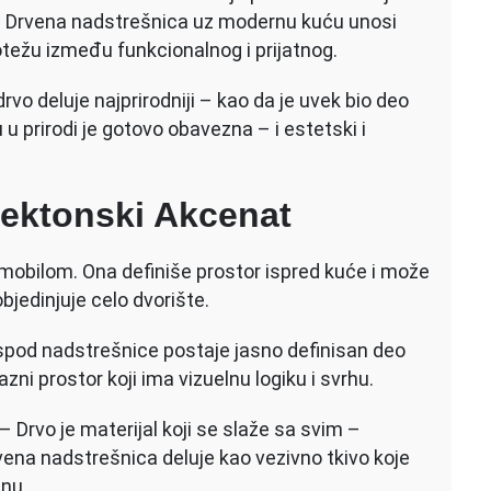
la. Drvena nadstrešnica uz modernu kuću unosi
otežu između funkcionalnog i prijatnog.
vo deluje najprirodniji – kao da je uvek bio deo
u prirodi je gotovo obavezna – i estetski i
tektonski Akcenat
mobilom. Ona definiše prostor ispred kuće i može
bjedinjuje celo dvorište.
spod nadstrešnice postaje jasno definisan deo
zni prostor koji ima vizuelnu logiku i svrhu.
– Drvo je materijal koji se slaže sa svim –
na nadstrešnica deluje kao vezivno tkivo koje
inu.