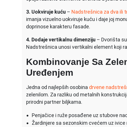
3. Uokviruje kuću
–
Nadstrešnica za dva ili 
imanja vizuelno uokviruje kuću i daje joj mon
doprinose karakteru fasade.
4. Dodaje vertikalnu dimenziju
– Dvorišta su 
Nadstrešnica unosi vertikalni element koji ra
Kombinovanje Sa Zelen
Uređenjem
Jedna od najlepših osobina
drvene nadstreš
zelenilom. Za razliku od metalnih konstrukcija
prirodni partner biljkama.
Penjačice i ruže posađene uz stubove nads
Žardinjere sa sezonskim cvećem uz ivice n