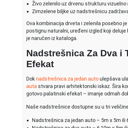
Živo zelenilo uz drvenu strukturu vizueln
Zimzelene biljke uz nadstrešnicu zadržava
Ova kombinacija drveta i zelenila posebno je
postignu naturalni, uređeni izgled koji delu
je naručen iz kataloga.
Nadstrešnica Za Dva i 
Efekat
Dok
nadstrešnica za jedan auto
ulepšava ul
auta
stvara pravi arhitektonski iskaz. Šira k
gotovo palatinski efekat – imanje odmah dobi
Naše nadstrešnice dostupne su u tri veličine
Nadstrešnica za jedan auto – 5m x 5m ili
Nadstrešnica za dva auta – 6,10m x 5m il