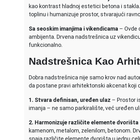
kao kontrast hladnoj estetici betona i stak
toplinu i humanizuje prostor, stvarajući ravn
Sa seoskim imanjima i vikendicama
– Ovde dr
ambijenta. Drvena nadstrešnica uz vikendicu 
funkcionalno.
Nadstrešnica Kao Arhi
Dobra nadstrešnica nije samo krov nad auto
da postane pravi arhitektonski akcenat koji o
1. Stvara definisan, uređen ulaz
– Prostor i
imanja – ne samo parkiralište, već uređen ula
2. Harmonizuje različite elemente dvorišta
kamenom, metalom, zelenilom, betonom. Drve
spaja različite elemente dvorišta u jednu cel