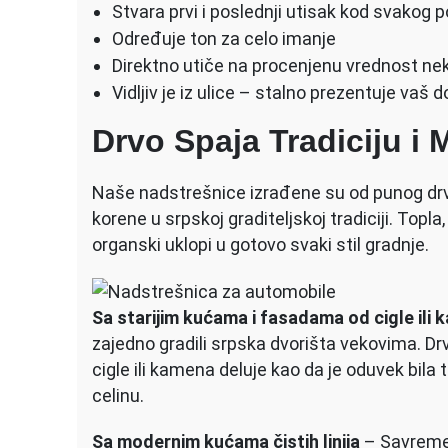
Stvara prvi i poslednji utisak kod svakog 
Određuje ton za celo imanje
Direktno utiče na procenjenu vrednost ne
Vidljiv je iz ulice – stalno prezentuje vaš 
Drvo Spaja Tradiciju i
Naše nadstrešnice izrađene su od punog drv
korene u srpskoj graditeljskoj tradiciji. Topl
organski uklopi u gotovo svaki stil gradnje.
Sa starijim kućama i fasadama od cigle ili
zajedno gradili srpska dvorišta vekovima. 
cigle ili kamena deluje kao da je oduvek bila
celinu.
Sa modernim kućama čistih linija
– Savremen