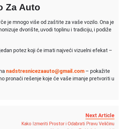
o Za Auto
e je mnogo više od zaštite za vaše vozilo. Ona je
nizuje dvorište, uvodi toplinu i tradiciju, i podiže
jedan potez koji će imati najveći vizuelni efekat –
 na
nadstresnicezaauto@gmail.com
– pokažite
o pronaći rešenje koje će vaše imanje pretvoriti u
Next Article
Kako Izmeriti Prostor i Odabrati Pravu Veličinu