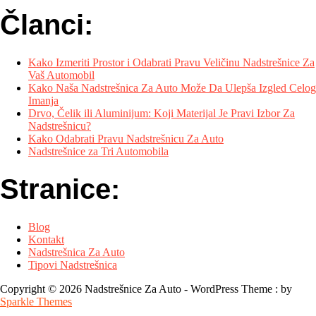
Članci:
Kako Izmeriti Prostor i Odabrati Pravu Veličinu Nadstrešnice Za
Vaš Automobil
Kako Naša Nadstrešnica Za Auto Može Da Ulepša Izgled Celog
Imanja
Drvo, Čelik ili Aluminijum: Koji Materijal Je Pravi Izbor Za
Nadstrešnicu?
Kako Odabrati Pravu Nadstrešnicu Za Auto
Nadstrešnice za Tri Automobila
Stranice:
Blog
Kontakt
Nadstrešnica Za Auto
Tipovi Nadstrešnica
Copyright © 2026 Nadstrešnice Za Auto - WordPress Theme : by
Sparkle Themes