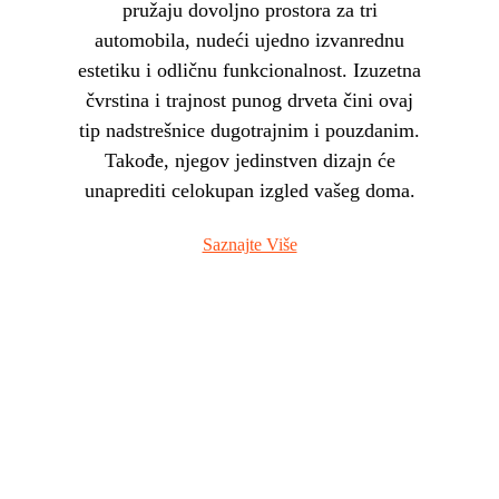
pružaju dovoljno prostora za tri
automobila, nudeći ujedno izvanrednu
estetiku i odličnu funkcionalnost. Izuzetna
čvrstina i trajnost punog drveta čini ovaj
tip nadstrešnice dugotrajnim i pouzdanim.
Takođe, njegov jedinstven dizajn će
unaprediti celokupan izgled vašeg doma.
Saznajte Više